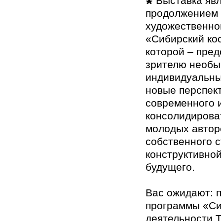
🌠Выставка яв
продолжением 
художественно
«Сибирский ко
которой – пред
зрителю необы
индивидуальны
новые перспек
современного и
консолидирова
молодых автор
собственного с
конструктивно
будущего.
Вас ожидают: 
программы «Си
деятельности 