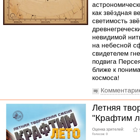
астрономически
как звёздная в
светимость звё
древнегреческ
невидимой нит
на небесной с
свидетелем гне
подвига Персея
ближе к поним
космоса!
Комментари
Летняя тво
"Крафтим л
Оценка зрителей:
Голосов: 0