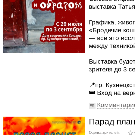
выставка Тать
Графика, живо
«Бродячие кош
— всё это иссл
между технико
Выставка будет
зрителя до 3 с
📍пр. Кузнецкс
🎟️ Вход на ве
Комментари
Парад план
Оценка зрителей: