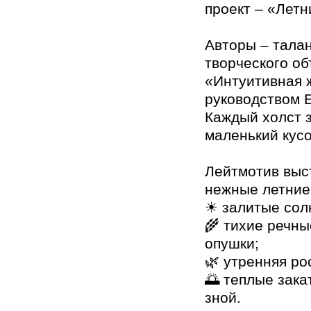
проект – «Летн
Авторы – тала
творческого о
«Интуитивная 
руководством 
Каждый холст з
маленький кусо
Лейтмотив выст
нежные летние
☀ залитые солн
🌾 тихие речны
опушки;
🌿 утренняя ро
🌅 теплые зак
зной.