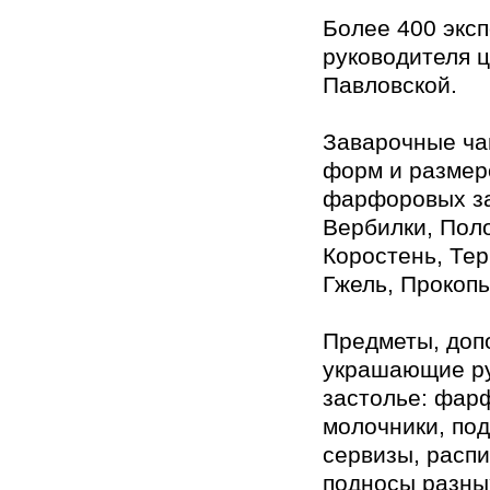
Более 400 эксп
руководителя 
Павловской.
Заварочные ча
форм и размер
фарфоровых за
Вербилки, Пол
Коростень, Тер
Гжель, Прокопь
Предметы, доп
украшающие ру
застолье: фар
молочники, по
сервизы, расп
подносы разны