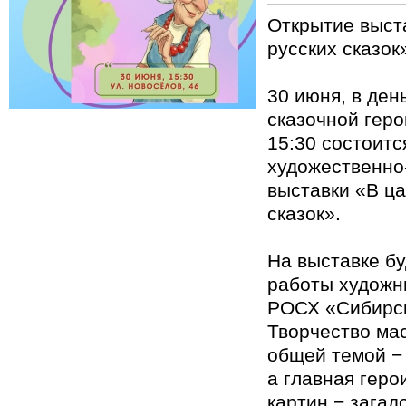
Открытие выст
русских сказок
30 июня, в ден
сказочной геро
15:30 состоитс
художественно
выставки «В ца
сказок».
На выставке б
работы художн
РОСХ «Сибирск
Творчество ма
общей темой − 
а главная гер
картин − загад