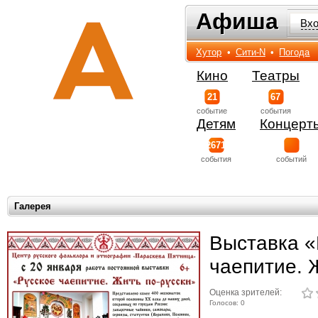
Афиша
Афиша
Вх
Хутор
•
Сити-N
•
Погода
Кино
Театры
21
67
событиe
события
Детям
Концерт
2671
события
событий
Галерея
Выставка «
чаепитие. 
Оценка зрителей:
Голосов: 0