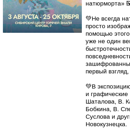
натюрморта» 🖼
💚Не всегда на
просто изобра
помощью этого
уже не один в
быстротечности
повседневности
зашифрованных
первый взгляд,
💚В экспозици
и графические
Шаталова, В. К
Бобкина, В. Сп
Суслова и друг
Новокузнецка.