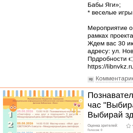
Бабы Яги»;
* веселые игры
Мероприятие о
рамках проект
Ждем вас 30 ию
адресу: ул. Но
Прдробности 
https://libnvkz.
Комментари
Познавател
час "Выбир
Выбирай зд
Оценка зрителей:
Голосов: 0