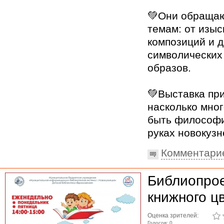
💚Они обращаю
темам: от изы
композиций и 
символических
образов.
💚Выставка при
насколько мно
быть философи
руках новокузн
Комментари
Библиопрое
книжного ц
Оценка зрителей:
Голосов: 0