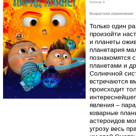
Голосов: 0
Возрастное ограничение:
Только один ра
произойти нас
и планеты ожив
планетария ма
познакомятся 
планетами и д
Солнечной сис
встречаются вм
происходит тол
интереснейшег
явления – пара
коварные план
астероидов мог
угрозу весь пр