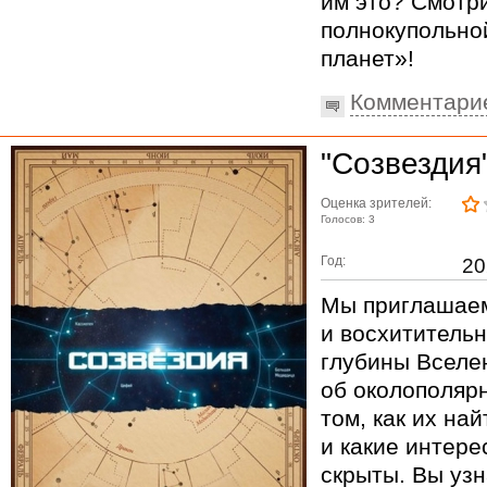
им это? Смотр
полнокупольно
планет»!
Комментари
"Созвездия
Оценка зрителей:
Голосов: 3
Год:
20
Мы приглашае
и восхититель
глубины Вселе
об околополярн
том, как их на
и какие интере
скрыты. Вы уз