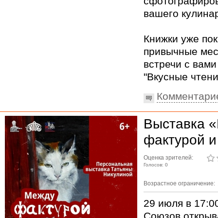
сфотографиров
вашего кулинар
Книжки уже по
привычные мес
встречи с вами
"Вкусные чтени
Комментари
Выставка 
фактурой и
Оценка зрителей:
Голосов: 0
Возрастное ограничение:
29 июля в 17:0
Союзов открыв