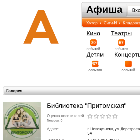
Афиша
Афиша
Вх
Хутор
•
Сити-N
•
Кладовк
Кино
Театры
20
67
событий
события
Детям
Концерт
2671
события
событий
Галерея
Библиотека "Притомская"
Оценка посетителей:
Голосов: 0
Адрес:
г. Новокузнецк, ул. Дорстроев
5А