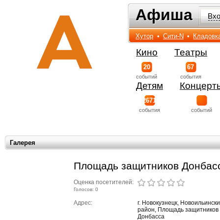
Афиша
Афиша
Вх
Хутор
•
Сити-N
•
Кладовк
Кино
Театры
20
67
событий
события
Детям
Концерт
2671
события
событий
Галерея
Площадь защитников Донбас
Оценка посетителей:
Голосов: 0
Адрес:
г. Новокузнецк, Новоильинск
район, Площадь защитников
Донбасса