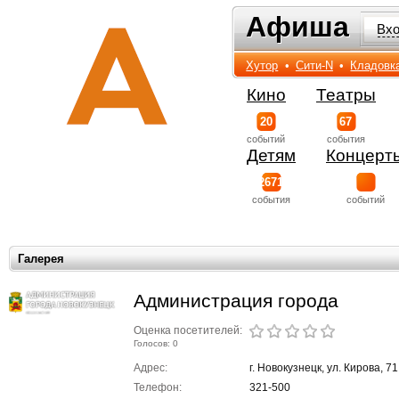
Афиша
Афиша
Вх
Хутор
•
Сити-N
•
Кладовк
Кино
Театры
20
67
событий
события
Детям
Концерт
2671
события
событий
Галерея
Администрация города
Оценка посетителей:
Голосов: 0
Адрес:
г. Новокузнецк, ул. Кирова, 71
Телефон:
321-500