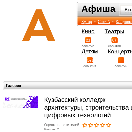
Афиша
Афиша
Вх
Хутор
•
Сити-N
•
Кладовк
Кино
Театры
21
67
событиe
события
Детям
Концерт
2671
события
событий
Галерея
Кузбасский колледж
архитектуры, строительства 
цифровых технологий
Оценка посетителей:
Голосов: 2