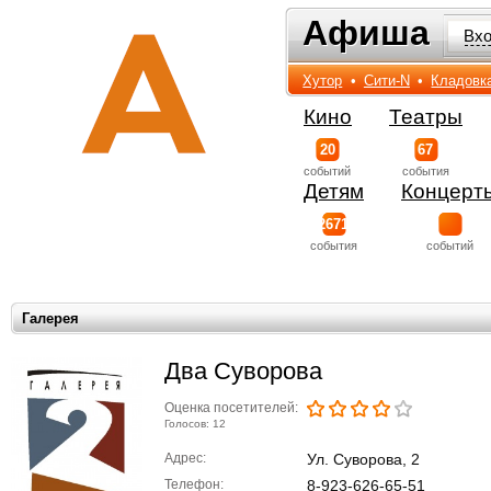
Афиша
Афиша
Вх
Хутор
•
Сити-N
•
Кладовк
Кино
Театры
20
67
событий
события
Детям
Концерт
2671
события
событий
Галерея
Два Суворова
Оценка посетителей:
Голосов: 12
Адрес:
Ул. Суворова, 2
Телефон:
8-923-626-65-51