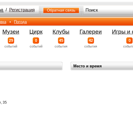
од
/
Регистрация
Обратная связь
вка
•
Погода
Музеи
Цирк
Клубы
Галереи
Игры и 
29
0
45
42
0
событий
событий
события
события
событ
Место и время
, 35