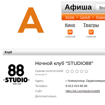
Афиша
Афиша
Вх
Хутор
•
Сити-N
•
Кладо
Кино
Театры
20
67
событий
события
Клуб
Ночной клуб "STUDIO88"
Оценка посетителей:
Голосов: 0
Адрес:
г. Новокузнецк, Орджоникидзе
Телефон:
8-913-424-86-86
Сайт:
https://vk.com/studioclub88
Дополнительно: