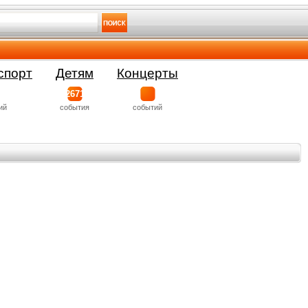
спорт
Детям
Концерты
2671
ий
события
событий