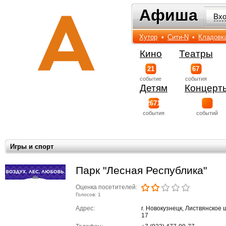
Афиша
Афиша
Вх
Хутор
•
Сити-N
•
Кладовк
Кино
Театры
21
67
событиe
события
Детям
Концерт
2671
события
событий
Игры и спорт
Парк "Лесная Республика"
Оценка посетителей:
Голосов: 1
Адрес:
г. Новокузнецк, Листвянское 
17