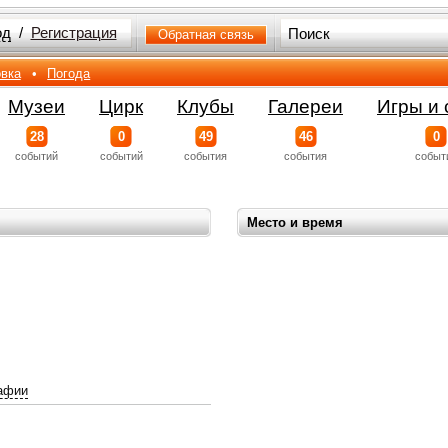
од
/
Регистрация
Обратная связь
вка
•
Погода
Музеи
Цирк
Клубы
Галереи
Игры и 
28
0
49
46
0
событий
событий
события
события
событ
Место и время
афии