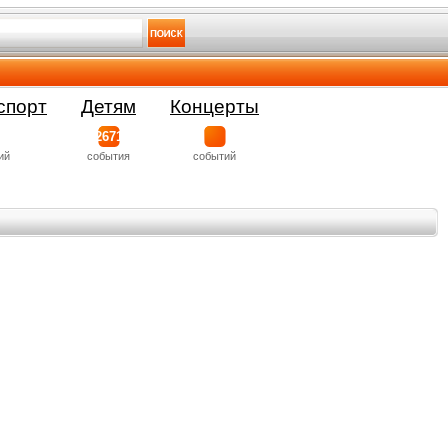
спорт
Детям
Концерты
2671
ий
события
событий