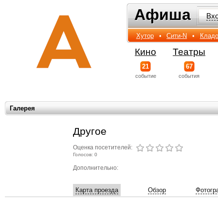
Афиша
Афиша
Вх
Хутор
•
Сити-N
•
Кладо
Кино
Театры
21
67
событиe
события
Галерея
Другое
Оценка посетителей:
Голосов: 0
Дополнительно:
Карта проезда
Обзор
Фотогр