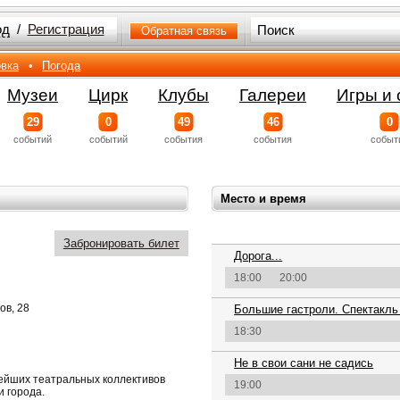
од
/
Регистрация
Обратная связь
вка
•
Погода
Музеи
Цирк
Клубы
Галереи
Игры и 
29
0
49
46
0
событий
событий
события
события
событ
Место и время
Забронировать билет
Дорога...
18:00
20:00
ов, 28
Большие гастроли. Спектакль
18:30
Не в свои сани не садись
рейших театральных коллективов
19:00
и города.