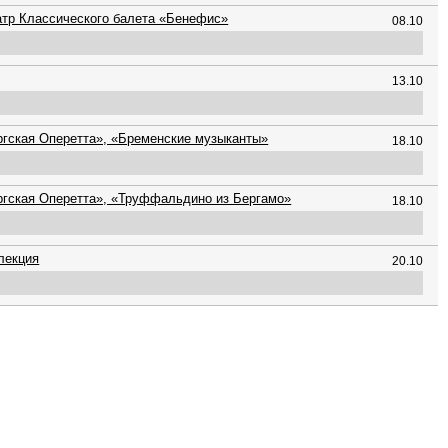
атр Классического балета «Бенефис»
08.10
13.10
гская Оперетта», «Бременские музыканты»
18.10
ргская Оперетта», «Труффальдино из Бергамо»
18.10
лекция
20.10