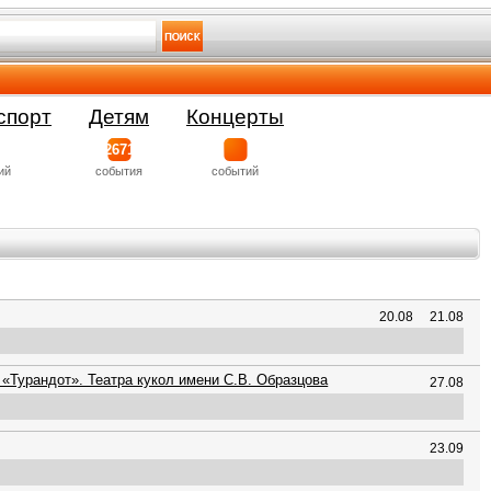
спорт
Детям
Концерты
2671
ий
события
событий
20.08
21.08
 «Турандот». Театра кукол имени С.В. Образцова
27.08
23.09