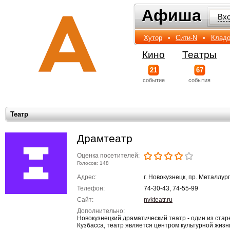
Афиша
Афиша
Вх
Хутор
•
Сити-N
•
Кладо
Кино
Театры
21
67
событиe
события
Театр
Драмтеатр
Оценка посетителей:
Голосов: 148
Адрес:
г. Новокузнецк, пр. Металлург
Телефон:
74-30-43, 74-55-99
Сайт:
nvkteatr.ru
Дополнительно:
Новокузнецкий драматический театр - один из ста
Кузбасса, театр является центром культурной жизн