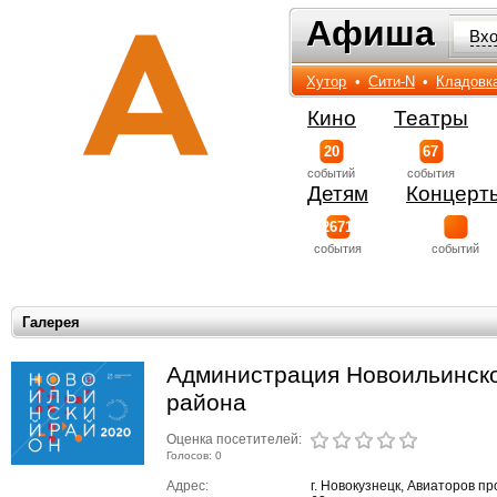
Афиша
Афиша
Вх
Хутор
•
Сити-N
•
Кладовк
Кино
Театры
20
67
событий
события
Детям
Концерт
2671
события
событий
Галерея
Администрация Новоильинск
района
Оценка посетителей:
Голосов: 0
Адрес:
г. Новокузнецк, Авиаторов пр