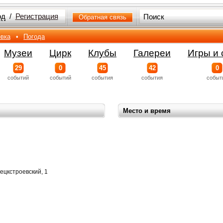
од
/
Регистрация
Обратная связь
вка
•
Погода
Музеи
Цирк
Клубы
Галереи
Игры и 
29
0
45
42
0
событий
событий
события
события
событ
Место и время
нецкстроевский, 1