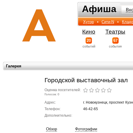
Афиша
Афиша
Вх
Хутор
•
Сити-N
•
Кладо
Кино
Театры
20
67
событий
события
Галерея
Городской выставочный зал
Оценка посетителей:
Голосов: 0
Адрес:
г. Новокузнецк, проспект Куз
Телефон:
46-42-65
Дополнительно:
Обзор
Фотографии