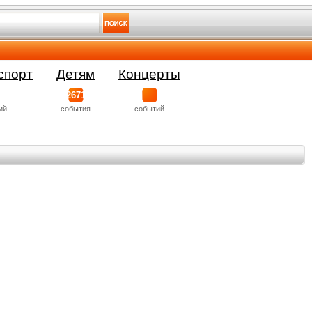
спорт
Детям
Концерты
2671
ий
события
событий