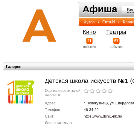
Афиша
Афиша
Вх
Хутор
•
Сити-N
•
Кладо
Кино
Театры
21
67
событиe
события
Галерея
Детская школа искусств №1 (
Оценка посетителей:
Голосов: 0
Адрес:
г. Новокузнецк, ул. Свердлова
Телефон:
46-34-22
Сайт:
https://www.dshi1-nk.ru/
Дополнительно: