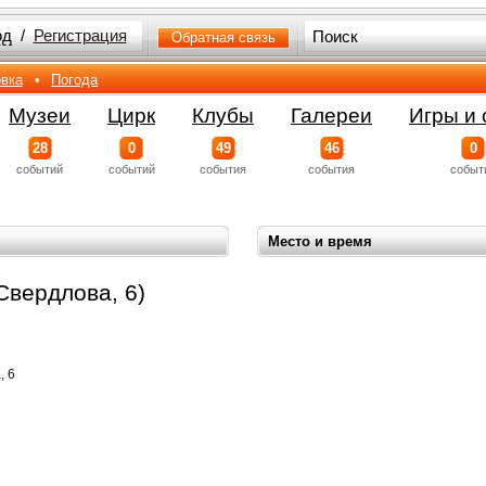
од
/
Регистрация
Обратная связь
вка
•
Погода
Музеи
Цирк
Клубы
Галереи
Игры и 
28
0
49
46
0
событий
событий
события
события
событ
Место и время
Свердлова, 6)
, 6