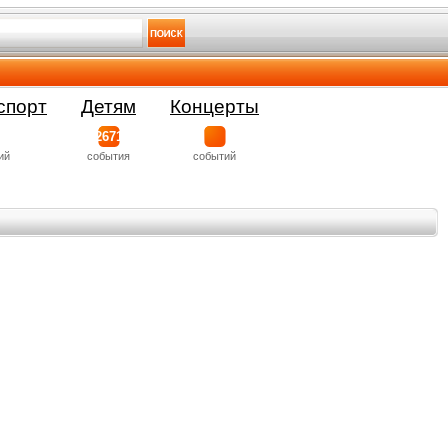
спорт
Детям
Концерты
2671
ий
события
событий