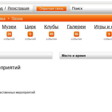
од
/
Регистрация
Обратная связь
вка
•
Погода
Музеи
Цирк
Клубы
Галереи
Игры и 
28
0
49
46
0
событий
событий
события
события
событ
Место и время
приятий
щественных мероприятий