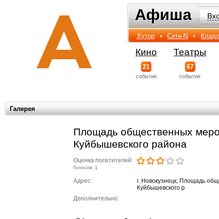
Афиша
Афиша
Вх
Хутор
•
Сити-N
•
Кладо
Кино
Театры
21
67
событиe
события
Галерея
Площадь общественных меро
Куйбышевского района
Оценка посетителей:
Голосов: 1
Адрес:
г. Новокузнецк, Площадь об
Куйбышевского р
Дополнительно: