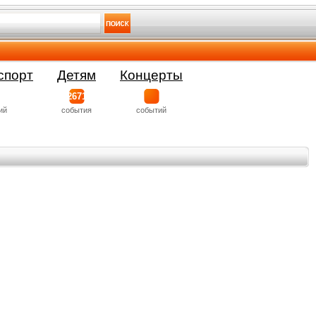
спорт
Детям
Концерты
2671
ий
события
событий