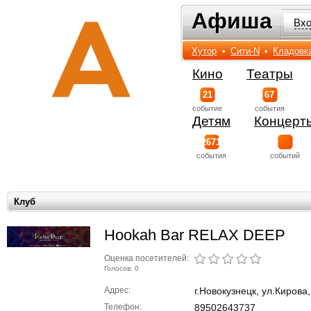
Афиша
Афиша
Вх
Хутор
•
Сити-N
•
Кладовк
Кино
Театры
21
67
событиe
события
Детям
Концерт
2671
события
событий
Клуб
Hookah Bar RELAX DEEP
Оценка посетителей:
Голосов: 0
Адрес:
г.Новокузнецк, ул.Кирова,
Телефон:
89502643737