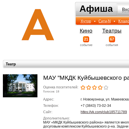
Афиша
Афиша
Вх
Хутор
•
Сити-N
•
Кладо
Кино
Театры
21
67
событиe
события
Театр
МАУ "МКДК Куйбышевского ра
Оценка посетителей:
Голосов: 18
Адрес:
г. Новокузнецк, ул. Макеевска
Телефон:
+7 (3843) 73-02-34
Сайт:
https://vk.com/club185711789
Дополнительно:
МАУ «МКДК Куйбышевского района» является мног
досуговым комплексом Куйбышевского р-на. Задачи