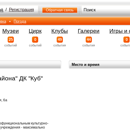
од
/
Регистрация
Обратная связь
вка
•
Погода
Музеи
Цирк
Клубы
Галереи
Игры и 
25
0
49
44
0
событий
событий
события
события
событ
Место и время
йона" ДК "Куб"
я, 6а
офункциональным культурно-
 учреждения - максимально