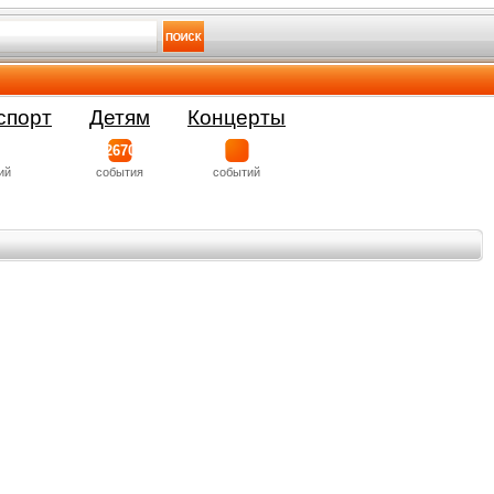
спорт
Детям
Концерты
2670
ий
события
событий