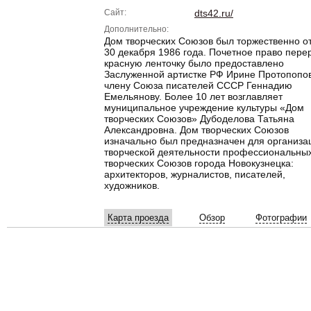
Сайт:
dts42.ru/
Дополнительно:
Дом творческих Союзов был торжественно о
30 декабря 1986 года. Почетное право пере
красную ленточку было предоставлено
Заслуженной артистке РФ Ирине Протопопо
члену Союза писателей СССР Геннадию
Емельянову. Более 10 лет возглавляет
муниципальное учреждение культуры «Дом
творческих Союзов» Дубоделова Татьяна
Александровна. Дом творческих Союзов
изначально был предназначен для организа
творческой деятельности профессиональны
творческих Союзов города Новокузнецка:
архитекторов, журналистов, писателей,
художников.
Карта проезда
Обзор
Фотографии