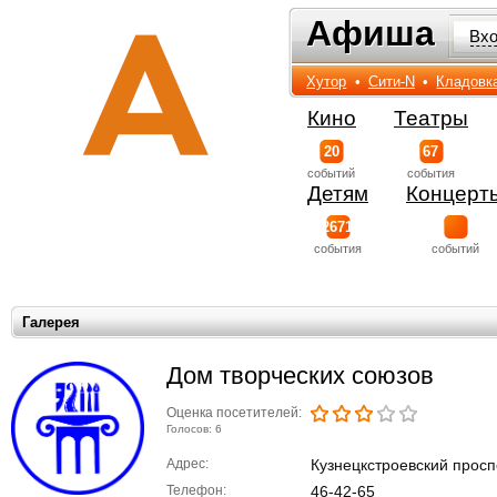
Афиша
Афиша
Вх
Хутор
•
Сити-N
•
Кладовк
Кино
Театры
20
67
событий
события
Детям
Концерт
2671
события
событий
Галерея
Дом творческих союзов
Оценка посетителей:
Голосов: 6
Адрес:
Кузнецкстроевский проспе
Телефон:
46-42-65