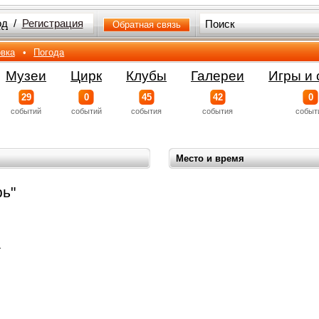
од
/
Регистрация
Обратная связь
вка
•
Погода
Музеи
Цирк
Клубы
Галереи
Игры и 
29
0
45
42
0
событий
событий
события
события
событ
Место и время
ь"
1