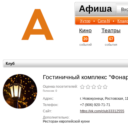
Афиша
Афиша
Вх
Хутор
•
Сити-N
•
Кладо
Кино
Театры
20
67
событий
события
Клуб
Гостиничный комплекс "Фонар
Оценка посетителей:
Голосов: 0
Адрес:
г. Новокузнецк, Ростовская, 1
Телефон:
+7 (906) 920-71-71
Сайт:
https://vk.com/club33312555
Дополнительно:
Ресторан европейской кухни