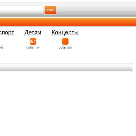
спорт
Детям
Концерты
2671
ий
события
событий