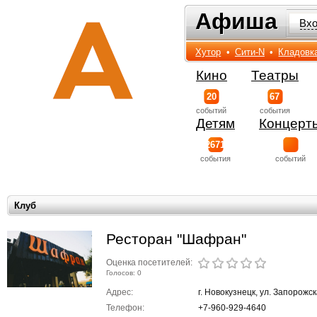
Афиша
Афиша
Вх
Хутор
•
Сити-N
•
Кладовк
Кино
Театры
20
67
событий
события
Детям
Концерт
2671
события
событий
Клуб
Ресторан "Шафран"
Оценка посетителей:
Голосов: 0
Адрес:
г. Новокузнецк, ул. Запорожск
Телефон:
+7-960-929-4640