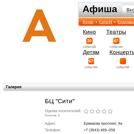
Афиша
Афиша
Вх
Хутор
•
Сити-N
•
Кладовк
Кино
Театры
20
67
событий
события
Детям
Концерт
2671
события
событий
Галерея
БЦ "Сити"
Оценка посетителей:
Голосов: 0
Адрес:
Ермакова проспект, 9а
Телефон:
+7 (3843) 469‒058