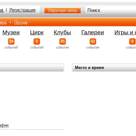
од
/
Регистрация
Обратная связь
вка
•
Погода
Музеи
Цирк
Клубы
Галереи
Игры и 
29
0
45
42
0
событий
событий
события
события
событ
Место и время
афии