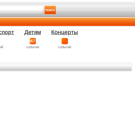
спорт
Детям
Концерты
2671
ий
события
событий