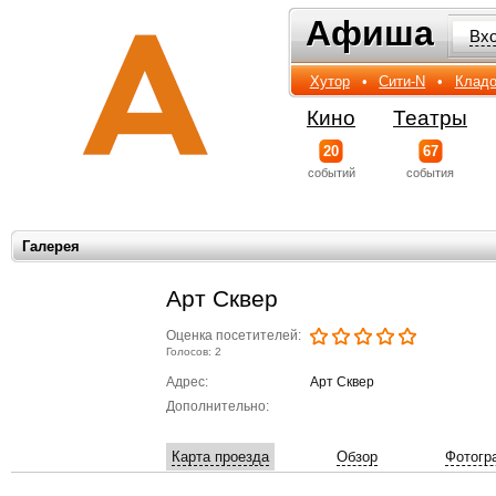
Афиша
Афиша
Вх
Хутор
•
Сити-N
•
Кладо
Кино
Театры
20
67
событий
события
Галерея
Арт Сквер
Оценка посетителей:
Голосов: 2
Адрес:
Арт Сквер
Дополнительно:
Карта проезда
Обзор
Фотогр