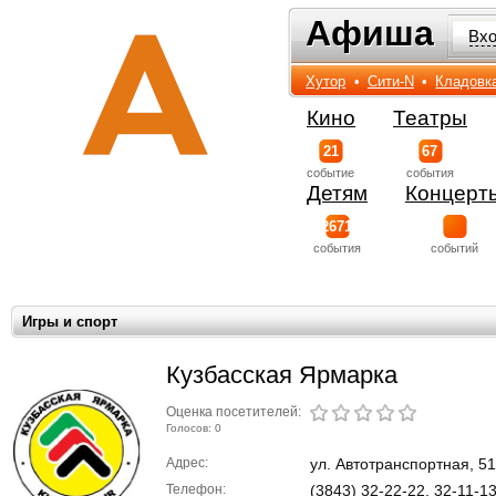
Афиша
Афиша
Вх
Хутор
•
Сити-N
•
Кладовк
Кино
Театры
21
67
событиe
события
Детям
Концерт
2671
события
событий
Игры и спорт
Кузбасская Ярмарка
Оценка посетителей:
Голосов: 0
Адрес:
ул. Автотранспортная, 51
Телефон:
(3843) 32-22-22, 32-11-13