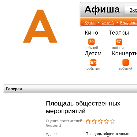
Афиша
Афиша
Вх
Хутор
•
Сити-N
•
Кладовк
Кино
Театры
20
67
событий
события
Детям
Концерт
2671
события
событий
Галерея
Площадь общественных
мероприятий
Оценка посетителей:
Голосов: 2
Адрес:
Площадь общественных