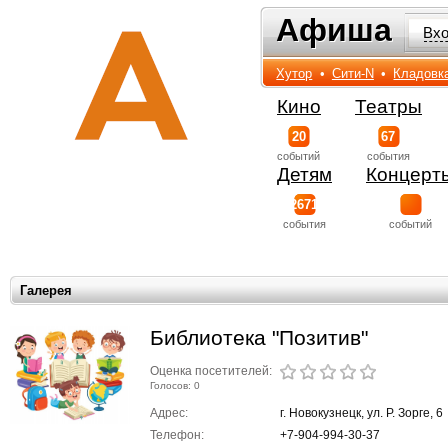
Афиша
Афиша
Вх
Хутор
•
Сити-N
•
Кладовк
Кино
Театры
20
67
событий
события
Детям
Концерт
2671
события
событий
Галерея
Библиотека "Позитив"
Оценка посетителей:
Голосов: 0
Адрес:
г. Новокузнецк, ул. Р. Зорге, 6
Телефон:
+7-904-994-30-37