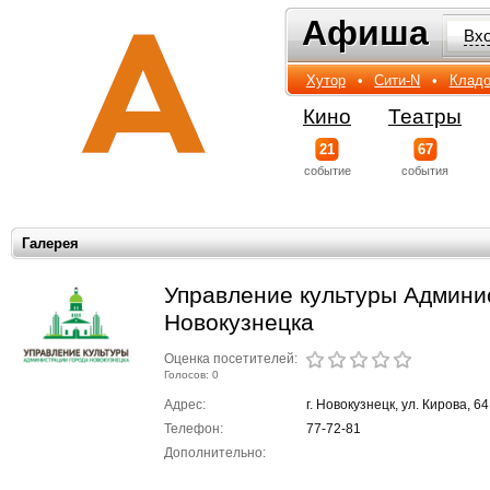
Афиша
Афиша
Вх
Хутор
•
Сити-N
•
Кладо
Кино
Театры
21
67
событиe
события
Галерея
Управление культуры Админис
Новокузнецка
Оценка посетителей:
Голосов: 0
Адрес:
г. Новокузнецк, ул. Кирова, 64
Телефон:
77-72-81
Дополнительно: