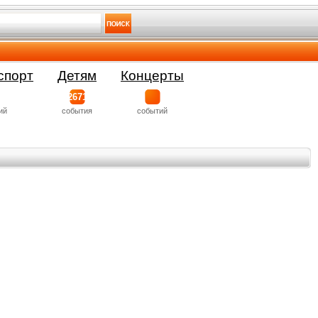
спорт
Детям
Концерты
2671
ий
события
событий