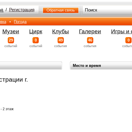
од
/
Регистрация
Обратная связь
вка
•
Погода
Музеи
Цирк
Клубы
Галереи
Игры и 
29
0
49
46
0
событий
событий
события
события
событ
Место и время
трации г.
 - 2 этаж