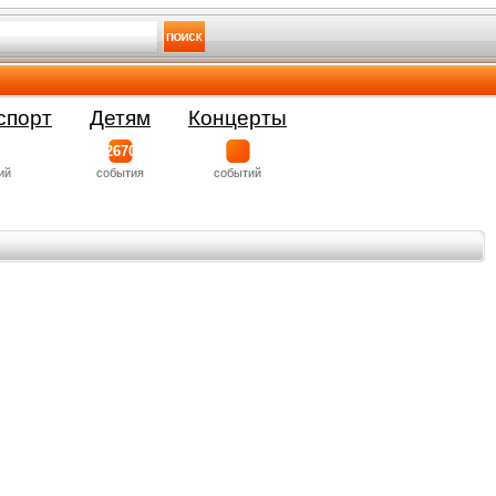
спорт
Детям
Концерты
2670
ий
события
событий