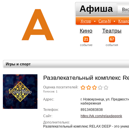
Афиша
Афиша
Вх
Хутор
•
Сити-N
•
Кладо
Кино
Театры
21
67
событиe
события
Игры и спорт
Развлекательный комплекс R
Оценка посетителей:
Голосов: 1
Адрес:
г. Новокузнецк, ул. Предмос
набережная
Телефон:
89134083838
Сайт:
https://vk.com/relaxdeepnk
Дополнительно:
Развлекательный комплекс RELAX DEEP - это уник