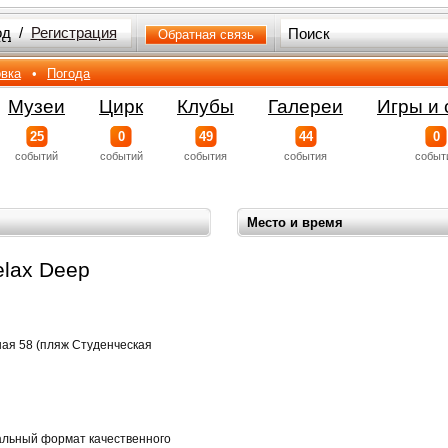
од
/
Регистрация
Обратная связь
вка
•
Погода
Музеи
Цирк
Клубы
Галереи
Игры и 
25
0
49
44
0
событий
событий
события
события
событ
Место и время
elax Deep
тная 58 (пляж Студенческая
альный формат качественного