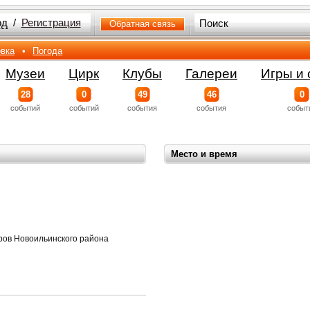
од
/
Регистрация
Обратная связь
вка
•
Погода
Музеи
Цирк
Клубы
Галереи
Игры и 
28
0
49
46
0
событий
событий
события
события
событ
Место и время
оров Новоильинского района