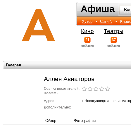
Афиша
Афиша
Вх
Хутор
•
Сити-N
•
Кладо
Кино
Театры
21
67
событиe
события
Галерея
Аллея Авиаторов
Оценка посетителей:
Голосов: 0
Адрес:
г. Новокузнецк, аллея авиат
Дополнительно:
Обзор
Фотографии