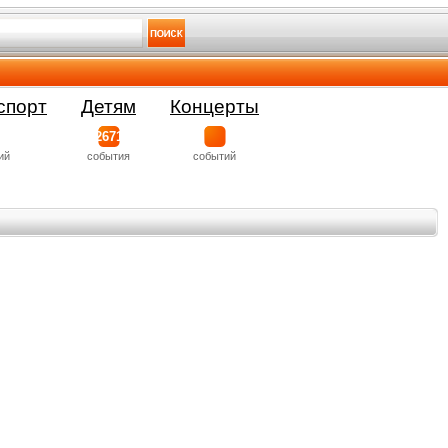
спорт
Детям
Концерты
2671
ий
события
событий