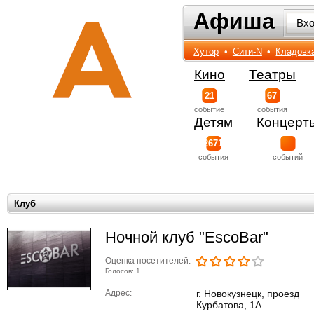
Афиша
Афиша
Вх
Хутор
•
Сити-N
•
Кладовк
Кино
Театры
21
67
событиe
события
Детям
Концерт
2671
события
событий
Клуб
Ночной клуб "EscoBar"
Оценка посетителей:
Голосов: 1
Адрес:
г. Новокузнецк, проезд
Курбатова, 1А