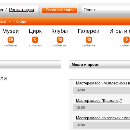
од
/
Регистрация
Обратная связь
вка
•
Погода
Музеи
Цирк
Клубы
Галереи
Игры и 
29
0
40
40
0
событий
событий
события
события
событ
Место и время
али
Мастер-класс «Миллефиори в
16:00
Мастер-класс "Кракелюр"
16:00
Мастер-класс по горячей эма
16:00