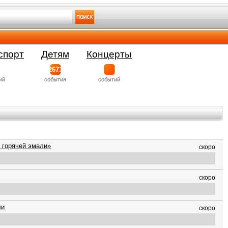
спорт
Детям
Концерты
2671
ий
события
событий
 горячей эмали»
скоро
скоро
ли
скоро