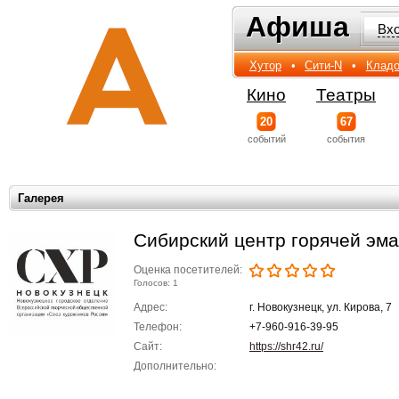
Афиша
Афиша
Вх
Хутор
•
Сити-N
•
Кладо
Кино
Театры
20
67
событий
события
Галерея
Сибирский центр горячей эм
Оценка посетителей:
Голосов: 1
Адрес:
г. Новокузнецк, ул. Кирова, 7
Телефон:
+7-960-916-39-95
Сайт:
https://shr42.ru/
Дополнительно: