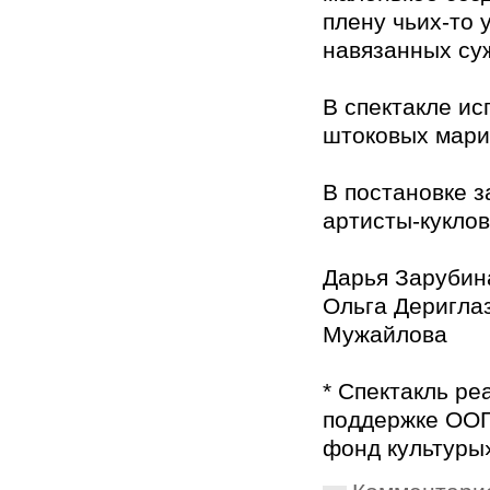
плену чьих-то 
навязанных су
В спектакле ис
штоковых мари
В постановке 
артисты-кукло
Дарья Зарубин
Ольга Дериглаз
Мужайлова
* Спектакль ре
поддержке ООГ
фонд культуры