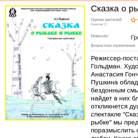
Сказка о р
Оценка зрителей:
Голосов: 2
Режиссёр:
Гр
Возрастное ограничение:
Режиссер-пост
Гольдман. Худ
Анастасия Гонч
Пушкина облад
бездонным см
найдет в них б
откликнется д
спектакле "Ска
рыбке" мы пре
поразмыслить 