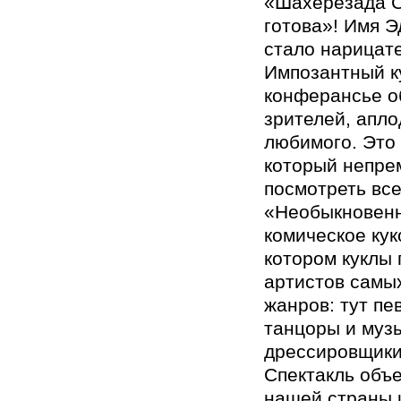
«Шахерезада С
готова»! Имя 
стало нарицат
Импозантный к
конферансье о
зрителей, апло
любимого. Это 
который непре
посмотреть все
«Необыкновенн
комическое кук
котором куклы
артистов самы
жанров: тут пе
танцоры и муз
дрессировщики
Спектакль объе
нашей страны 