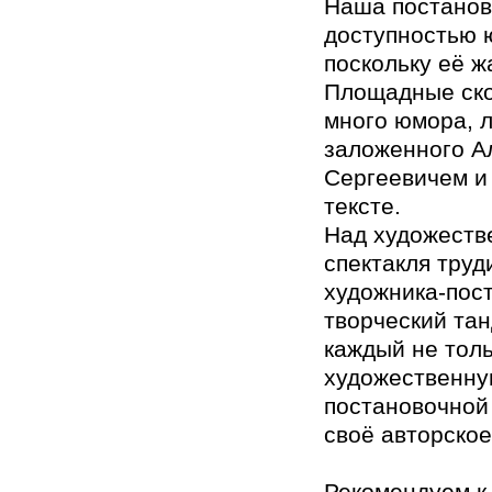
Наша постанов
доступностью 
поскольку её ж
Площадные ско
много юмора, л
заложенного А
Сергеевичем и
тексте.
Над художест
спектакля труд
художника-пос
творческий тан
каждый не тол
художественн
постановочной 
своё авторское