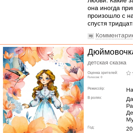
любви. Какие 
она иногда при
произошло с н
спустя тридцать
Комментари
Дюймовочк
детская сказка
Оценка зрителей:
Голосов: 0
Режиссёр:
На
В ролях:
Да
Ра
Де
М
Год:
20