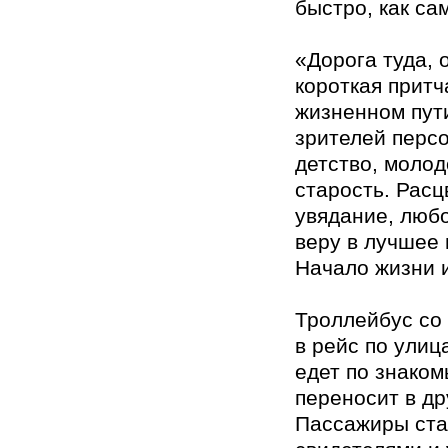
быстро, как са
«Дорога туда, 
короткая притч
жизненном пути
зрителей перс
детство, молод
старость. Расц
увядание, люб
веру в лучшее 
Начало жизни и
Троллейбус со
в рейс по улиц
едет по знако
переносит в др
Пассажиры ста