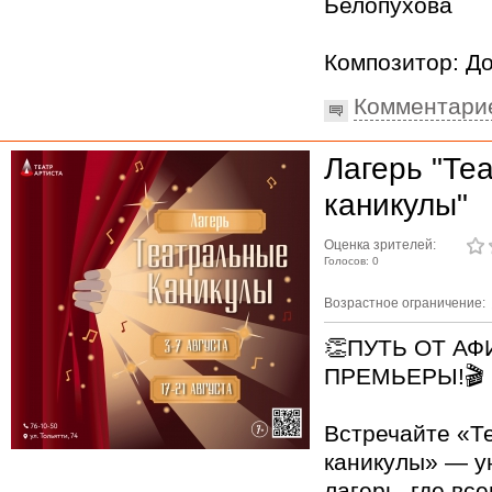
Белопухова
Композитор: Д
Комментари
Лагерь "Те
каникулы"
Оценка зрителей:
Голосов: 0
Возрастное ограничение:
👏ПУТЬ ОТ А
ПРЕМЬЕРЫ!🎬
Встречайте «Т
каникулы» — у
лагерь, где вс