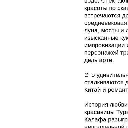
воде. Спектакл
красоты по ска
встречаются д
средневековая
луна, мосты и 
изысканные кук
импровизации 
персонажей тр
дель арте.
Это удивительн
сталкиваются д
Китай и роман
История любви
красавицы Тур
Калафа разыгр
неподдельной 