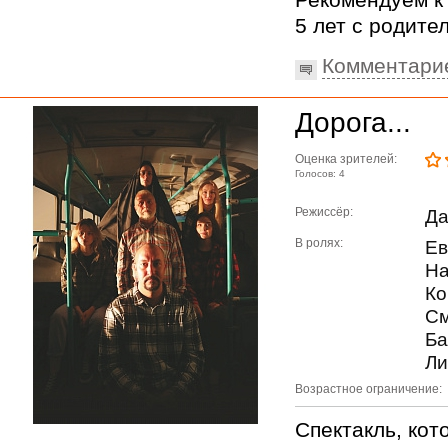
Рекомендуем к
5 лет с родите
Комментари
Дорога...
Оценка зрителей:
Голосов: 4
Режиссёр:
Да
В ролях:
Ев
На
Ко
См
Ба
Ли
Возрастное ограничение:
Спектакль, кот