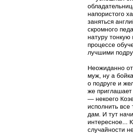
обладательниц
напористого х
заняться англи
скромного педа
натуру тонкую 
процессе обуч
лучшими подру
Неожиданно от
муж, ну а бойк
о подруге и же
же приглашает
— некоего Коз
исполнить все
дам. И тут нач
интересное... К
случайности не