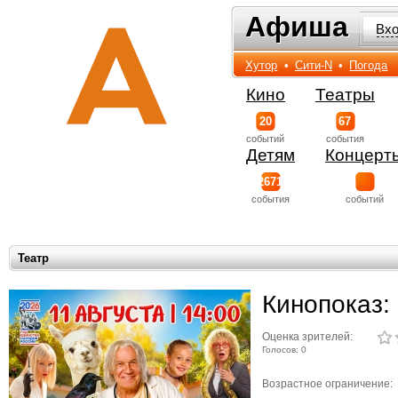
Афиша
Афиша
Вх
Хутор
•
Сити-N
•
Погода
Кино
Театры
20
67
событий
события
Детям
Концерт
2671
события
событий
Театр
Кинопоказ:
Оценка зрителей:
Голосов: 0
Возрастное ограничение: