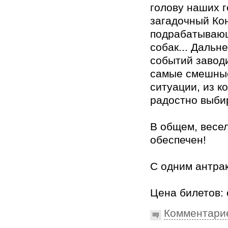
голову наших г
загадочный Ко
подрабатываю
собак... Дальн
событий завод
самые смешны
ситуации, из к
радостно выби
В общем, весе
обеспечен!
С одним антра
Цена билетов: 
Комментари