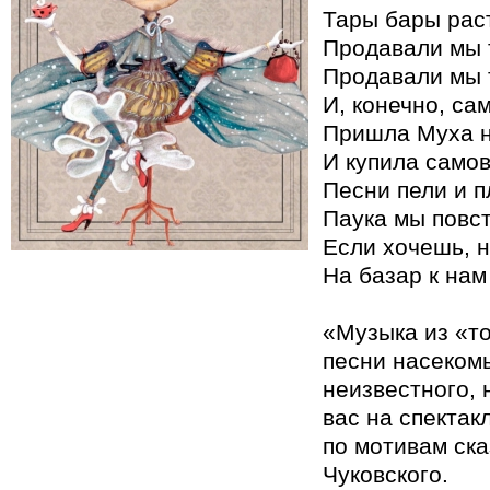
Тары бары рас
Продавали мы 
Продавали мы 
И, конечно, са
Пришла Муха н
И купила самов
Песни пели и п
Паука мы повст
Если хочешь, н
На базар к нам
«Музыка из «то
песни насекомы
неизвестного, 
вас на спектак
по мотивам ска
Чуковского.