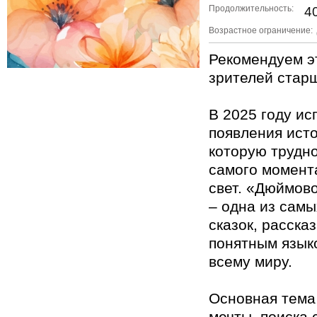
Продолжительность:
40
Возрастное ограничение:
Рекомендуем эт
зрителей старш
В 2025 году ис
появления исто
которую трудн
самого момент
свет. «Дюймово
– одна из сам
сказок, расска
понятным язык
всему миру.
Основная тема 