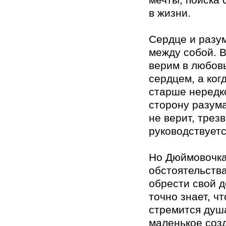
мечты, поиска 
в жизни.
Сердце и разу
между собой. 
верим в любовь
сердцем, а ког
старше нередк
сторону разума
не верит, трез
руководствуетс
Но Дюймовочка
обстоятельств
обрести свой д
точно знает, чт
стремится душа
маленькое соз