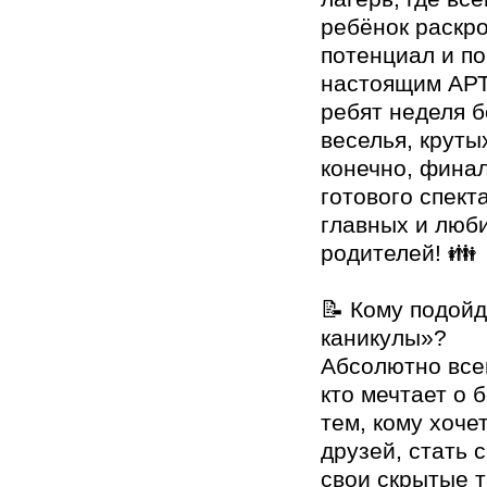
ребёнок раскро
потенциал и по
настоящим АР
ребят неделя 
веселья, круты
конечно, финал
готового спект
главных и люб
родителей! 👪
📝 Кому подой
каникулы»?
Абсолютно все
кто мечтает о 
тем, кому хоче
друзей, стать 
свои скрытые 