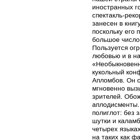
иностранных го
спектакль-реко
занесен в книг
поскольку его 
большое число
Пользуется ог
любовью и в н
«Необыкновенн
кукольный кон
Апломбов. Он 
мгновенно выз
зрителей. Обо
аплодисменты.
полиглот: без 
шутки и калам
четырех языках
на таких как ф