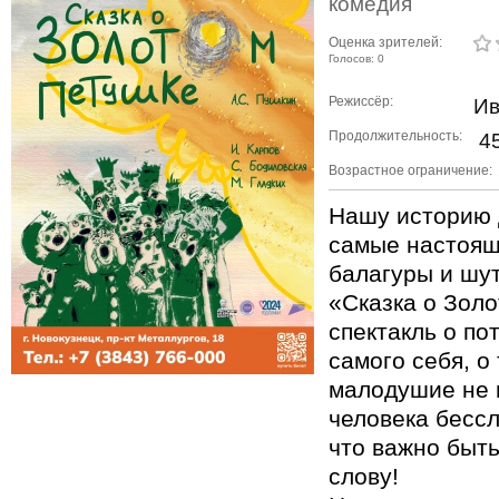
комедия
Оценка зрителей:
Голосов: 0
Режиссёр:
Ив
Продолжительность:
45
Возрастное ограничение:
Нашу историю 
самые настоящ
балагуры и шут
«Сказка о Золо
спектакль о по
самого себя, о 
малодушие не 
человека бессл
что важно быт
слову!