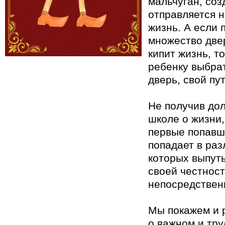
мальчуган, со
отправляется н
жизнь. А если 
множество две
кипит жизнь, т
ребенку выбра
дверь, свой пу
Не получив до
школе о жизни
первые попавш
попадает в раз
которых выпут
своей честност
непосредствен
Мы покажем и 
о важном и тр