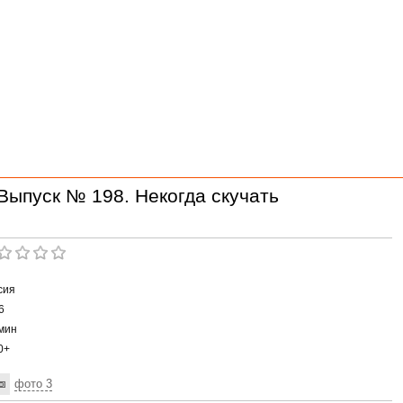
Выпуск № 198. Некогда скучать
сия
6
мин
0+
фото 3