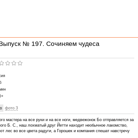
 Выпуск № 197. Сочиняем чудеса
сия
6
мин
0+
фото 3
го мастера на все руки и на все ноги, медвежонок Бо отправляется за
ого Б. С., наш лохматый друг Йетти находит необычное лакомство,
т лес во все цвета радуги, а Горошек и компания спешат навстречу