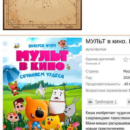
МУЛЬТ в кино.
мультфильм
Оценка зрителей:
Голосов: 0
Страна:
Рос
Год:
202
Продолжительность:
45 
Возрастное ограничение:
Трейлеров 1
Кеша изобретает чудесно
сокровищами таинственн
Мини-мишки раскрашиваю
новым приключениям.