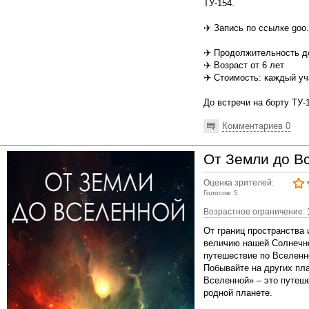
ТУ-154.
✈️ Запись по ссылке goo.
✈️ Продолжительность д
✈️ Возраст от 6 лет
✈️ Стоимость: каждый уч
До встречи на борту ТУ-
Комментариев 0
От Земли до В
Оценка зрителей:
Голосов: 5
Возрастное ограничение:
От границ пространства 
величию нашей Солнечно
путешествие по Вселенн
Побывайте на других пла
Вселенной» – это путеше
родной планете.