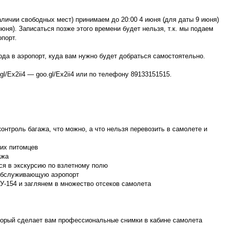
 наличии свободных мест) принимаем до 20:00 4 июня (для даты 9 июня)
июня). Записаться позже этого времени будет нельзя, т.к. мы подаем
опорт.
входа в аэропорт, куда вам нужно будет добраться самостоятельно.
gl/Ex2ii4 — goo.gl/Ex2ii4 или по телефону 89133151515.
 контроль багажа, что можно, а что нельзя перевозить в самолете и
них питомцев
ажа
мся в экскурсию по взлетному полю
 обслуживающую аэропорт
У-154 и заглянем в множество отсеков самолета
торый сделает вам профессиональные снимки в кабине самолета