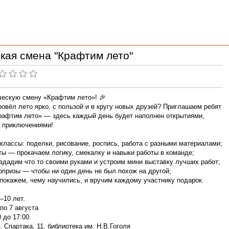
кая смена "Крафтим лето"
рческую смену «Крафтим лето»! 🎉
ровёл лето ярко, с пользой и в кругу новых друзей? Приглашаем ребят
рафтим лето» — здесь каждый день будет наполнен открытиями,
 приключениями!
классы: поделки, рисование, роспись, работа с разными материалами;
ты — прокачаем логику, смекалку и навыки работы в команде;
оздадим что то своими руками и устроим мини выставку лучших работ;
рпризы — чтобы ни один день не был похож на другой;
 покажем, чему научились, и вручим каждому участнику подарок.
–10 лет.
по 7 августа
 до 17:00.
 Спартака, 11, библиотека им. Н.В.Гоголя