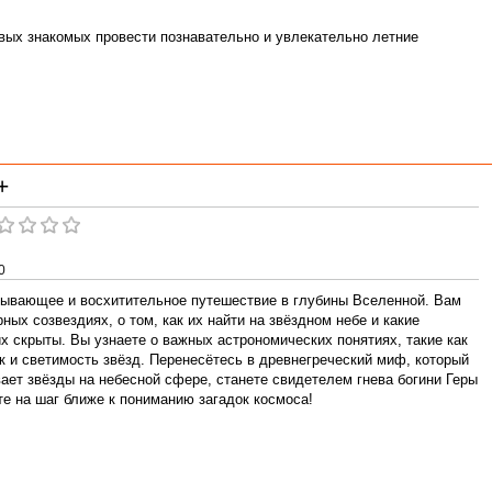
вых знакомых провести познавательно и увлекательно летние
+
0
ывающее и восхитительное путешествие в глубины Вселенной. Вам
ных созвездиях, о том, как их найти на звёздном небе и какие
х скрыты. Вы узнаете о важных астрономических понятиях, такие как
к и светимость звёзд. Перенесётесь в древнегреческий миф, который
ает звёзды на небесной сфере, станете свидетелем гнева богини Геры
те на шаг ближе к пониманию загадок космоса!