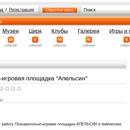
од
/
Регистрация
Обратная связь
а
Музеи
Цирк
Клубы
Галереи
Игры и 
28
0
49
46
0
событий
событий
события
события
событ
-игровая площадка "Апельсин"
6+
т работу Познавательно-игровая площадка АПЕЛЬСИН в библиотеке