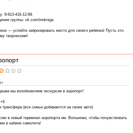
: 8-913-416-12-89.
ения группы: vk.com/inokniga
ено — успейте забронировать место для своего ребёнка! Пусть это
ему творческим!
ропорт
6+
ерыва мы возобновляем экскурсии в аэропорт!
 +6
з трансфера (все семьи добираются на своих авто)
сию в новый терминал аэропорта им. Волынова, чтобы почувствовать
ми в кабине самолета!