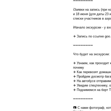
➖➖➖➖➖➖➖➖
ℹ️Заявки на запись (при
и 18 июня (для даты 23 
списки участников в аэр
ℹ️Начало экскурсии - у 
✈️ Запись по ссылке goo.
➖➖➖➖➖➖➖➖
Что будет на экскурсии:
✈️ Узнаем, как проходит
почему
✈️ Как перевозят домаш
✈️ Пройдем досмотр баг
✈️ На автобусе отправи
✈️ Увидим спецтехнику,
✈️ Поднимемся на борт Т
➖➖➖➖➖➖➖➖
📷 С нами фотограф, ко