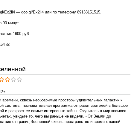
gl/Ex2ii4 — goo.gl/Ex2ii4 или по телефону 89133151515.
о 90 минут
астник 1600 руб.
154 🛫
селенной
12+
и времени, сквозь необозримые просторы удивительных галактик к
й системы, познавательная программа отправит зрителей в большое
ой и раскроет ее самые интересные тайны. Окунитесь в мир космоса.
нетах, увидьте то, чего вы раньше не видели. «От Земли до
ствие от границ Вселенной сквозь пространство и время к нашей