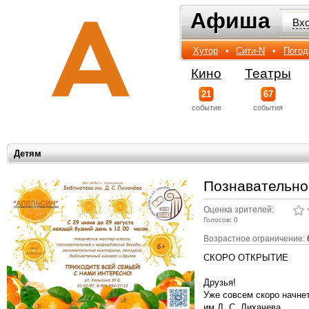
Афиша
Афиша
Вх
Хутор
•
Сити-N
•
Погод
Кино
Театры
21
67
событиe
события
Детям
Познавательно
Оценка зрителей:
Голосов: 0
Возрастное ограничение:
СКОРО ОТКРЫТИЕ
Друзья!
Уже совсем скоро начне
им.Д. С. Лихачева.