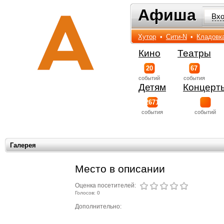
Афиша
Афиша
Вх
Хутор
•
Сити-N
•
Кладовк
Кино
Театры
20
67
событий
события
Детям
Концерт
2671
события
событий
Галерея
Место в описании
Оценка посетителей:
Голосов: 0
Дополнительно: