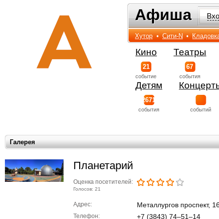
Афиша
Афиша
Вх
Хутор
•
Сити-N
•
Кладовк
Кино
Театры
21
67
событиe
события
Детям
Концерт
2671
события
событий
Галерея
Планетарий
Оценка посетителей:
Голосов: 21
Адрес:
Металлургов проспект, 1
Телефон:
+7 (3843) 74‒51‒14