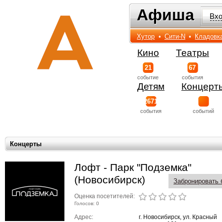
Афиша
Афиша
Вх
Хутор
•
Сити-N
•
Кладовк
Кино
Театры
21
67
событиe
события
Детям
Концерт
2671
события
событий
Концерты
Лофт - Парк "Подземка"
(Новосибирск)
Забронировать 
Оценка посетителей:
Голосов: 0
Адрес:
г. Новосибирск, ул. Красный