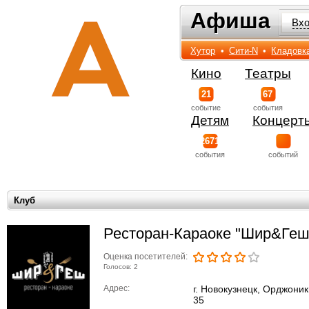
Афиша
Афиша
Вх
Хутор
•
Сити-N
•
Кладовк
Кино
Театры
21
67
событиe
события
Детям
Концерт
2671
события
событий
Клуб
Ресторан-Караоке "Шир&Геш
Оценка посетителей:
Голосов: 2
Адрес:
г. Новокузнецк, Орджоник
35