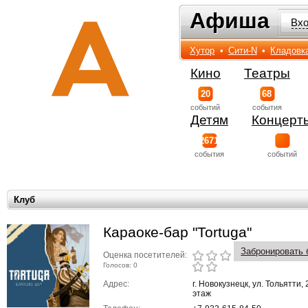
Афиша
Афиша
Вх
Хутор
•
Сити-N
•
Кладовк
Кино
Театры
20
68
событий
события
Детям
Концерт
2671
события
событий
Клуб
Караоке-бар "Tortuga"
Забронировать 
Оценка посетителей:
Голосов: 0
Адрес:
г. Новокузнецк, ул. Тольятти, 
этаж