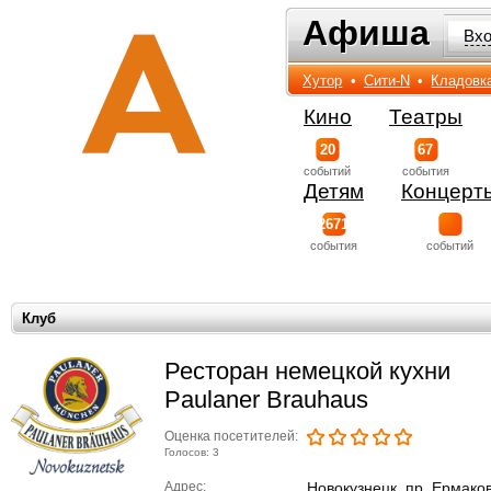
Афиша
Афиша
Вх
Хутор
•
Сити-N
•
Кладовк
Кино
Театры
20
67
событий
события
Детям
Концерт
2671
события
событий
Клуб
Ресторан немецкой кухни
Paulaner Brauhaus
Оценка посетителей:
Голосов: 3
Адрес:
Новокузнецк, пр. Ермаков