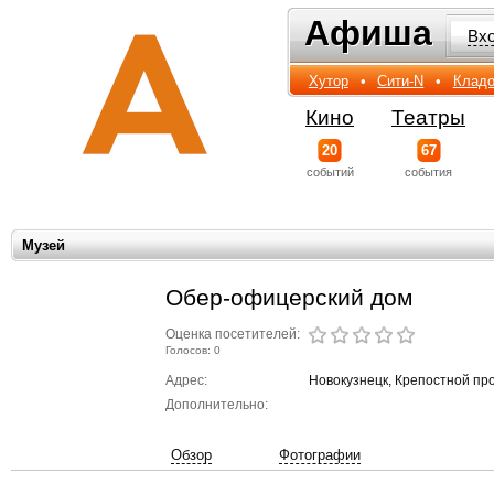
Афиша
Афиша
Вх
Хутор
•
Сити-N
•
Кладо
Кино
Театры
20
67
событий
события
Музей
Обер-офицерский дом
Оценка посетителей:
Голосов: 0
Адрес:
Новокузнецк, Крепостной про
Дополнительно:
Обзор
Фотографии