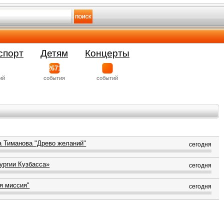
спорт
Детям
Концерты
2671
ий
события
событий
а Тиманова "Древо желаний"
сегодня
ургии Кузбасса»
сегодня
я миссия"
сегодня