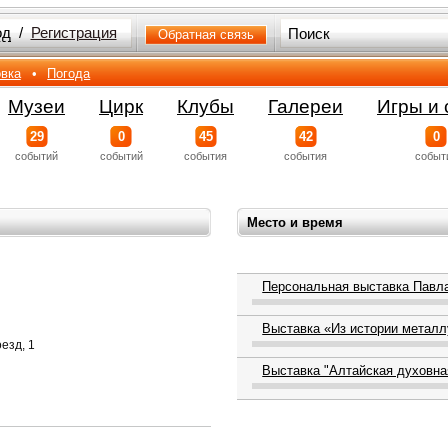
од
/
Регистрация
Обратная связь
вка
•
Погода
Музеи
Цирк
Клубы
Галереи
Игры и 
29
0
45
42
0
событий
событий
события
события
событ
Место и время
Персональная выставка Павл
Выставка «Из истории металл
езд, 1
Выставка "Алтайская духовна