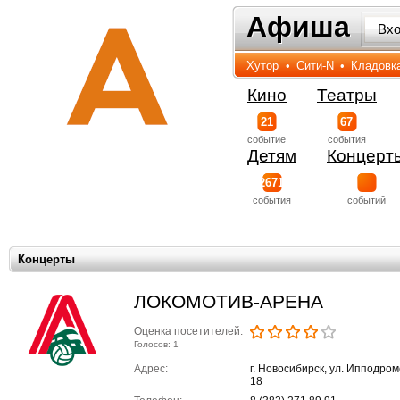
Афиша
Афиша
Вх
Хутор
•
Сити-N
•
Кладовк
Кино
Театры
21
67
событиe
события
Детям
Концерт
2671
события
событий
Концерты
ЛОКОМОТИВ-АРЕНА
Оценка посетителей:
Голосов: 1
Адрес:
г. Новосибирск, ул. Ипподром
18