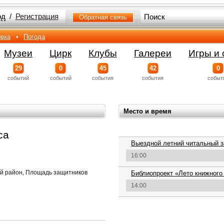
од
/
Регистрация
Обратная связь
вка
•
Погода
Музеи
Цирк
Клубы
Галереи
Игры и 
29
0
45
42
0
событий
событий
события
события
событ
Место и время
са
Выездной летний читальный
16:00
кий район, Площадь защитников
Библиопроект «Лето книжного
14:00