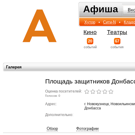
Афиша
Афиша
Вх
Хутор
•
Сити-N
•
Кладо
Кино
Театры
20
67
событий
события
Галерея
Площадь защитников Донбас
Оценка посетителей:
Голосов: 0
Адрес:
г. Новокузнецк, Новоильинс
Донбасса
Дополнительно:
Обзор
Фотографии