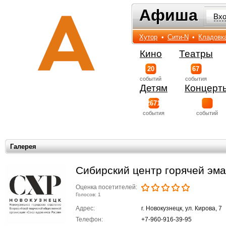
Афиша
Афиша
Вх
Хутор
•
Сити-N
•
Кладовк
Кино
Театры
20
67
событий
события
Детям
Концерт
2671
события
событий
Галерея
Сибирский центр горячей эм
Оценка посетителей:
Голосов: 1
Адрес:
г. Новокузнецк, ул. Кирова, 7
Телефон:
+7-960-916-39-95