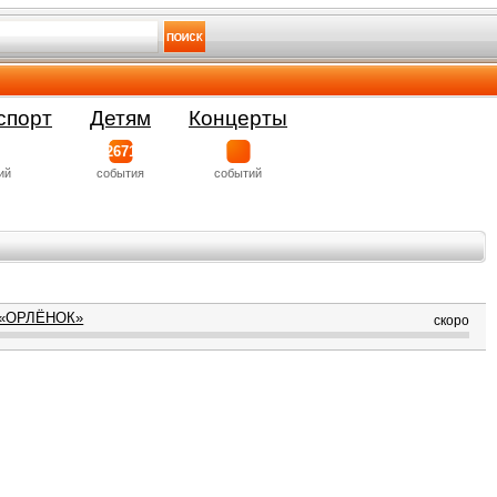
спорт
Детям
Концерты
2671
ий
события
событий
ь «ОРЛЁНОК»
скоро