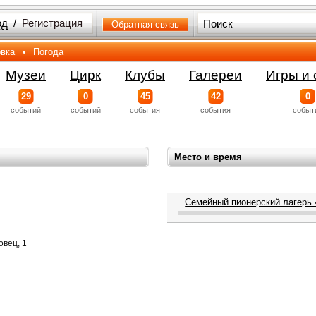
од
/
Регистрация
Обратная связь
вка
•
Погода
Музеи
Цирк
Клубы
Галереи
Игры и 
29
0
45
42
0
событий
событий
события
события
событ
Место и время
Семейный пионерский лагер
овец, 1