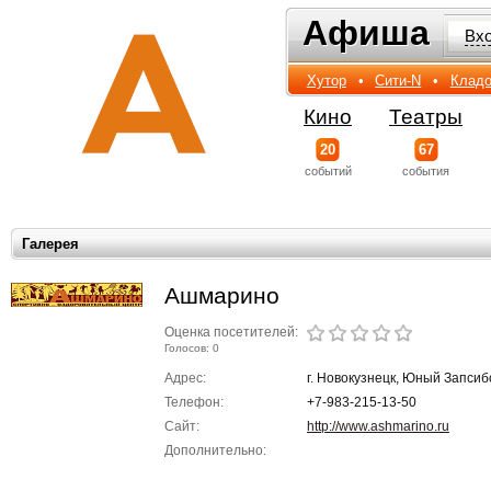
Афиша
Афиша
Вх
Хутор
•
Сити-N
•
Кладо
Кино
Театры
20
67
событий
события
Галерея
Ашмарино
Оценка посетителей:
Голосов: 0
Адрес:
г. Новокузнецк, Юный Запсиб
Телефон:
+7-983-215-13-50
Сайт:
http://www.ashmarino.ru
Дополнительно: