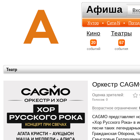
Афиша
Афиша
Вх
Хутор
•
Сити-N
•
Погод
Кино
Театры
20
67
событий
события
Театр
Оркестр CAGMO
Оценка зрителей:
Голосов: 0
Возрастное ограничение:
CAGMO представляет нов
«Хор Русского Рока» в и
песни таких легендарных
Гражданская Оборона, Ч
Смысловые Галлюцинации