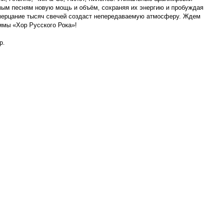
м песням новую мощь и объём, сохраняя их энергию и пробуждая
мерцание тысяч свечей создаст непередаваемую атмосферу. Ждем
ммы «Хор Русского Рока»!
р.