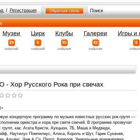
од
/
Регистрация
Обратная связь
а
Музеи
Цирк
Клубы
Галереи
Игры и 
29
0
45
42
0
событий
событий
события
события
событ
 - Хор Русского Рока при свечах
6+
ую концертную программу по музыке известных русских рок-групп —
сполнении оркестра и хора при свете свечей. В программе прозвучат
 групп, как: Агата Кристи, Аукцыон, 7Б, Маша и Медведи,
айф, Наутилус Помпилиус, Алиса, Король и Шут, Гарик Сукачев,
, Альянс, Чиж & Co, Пилот, Кипелов. Уникальные аранжировки