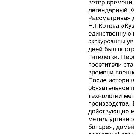
ветер времени 
легендарный К
Рассматривая 
Н.Г.Котова «Ку
единственную 
экскурсанты ув
дней был постр
пятилетки. Пер
посетители ста
времени военн
После историче
обязательное 
технологии ме
производства. 
действующие м
металлургическ
батарея, домен