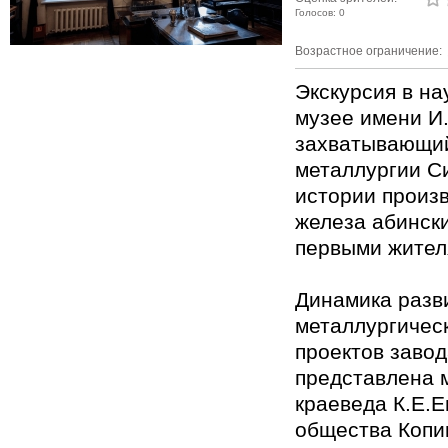
Голосов: 0
Возрастное ограничение:
Экскурсия в на
музее имени И
захватывающий
металлургии С
истории произ
железа абинск
первыми жител
Динамика разв
металлургическ
проектов заво
представлена 
краеведа К.Е.
общества Копи