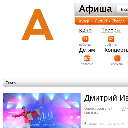
Афиша
Афиша
Вх
Хутор
•
Сити-N
•
Погода
Кино
Театры
21
67
событиe
события
Детям
Концерт
2670
события
событий
Театр
Дмитрий И
Оценка зрителей:
Голосов: 0
Возрастное ограничение: