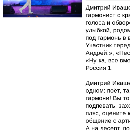
Дмитрий Иваще
гармонист с к
голоса и обво
улыбкой, родо
под гармонь в 
Участник перед
Андрей!», «Пес
«Ну-ка, все вм
Россия 1.
Дмитрий Иваще
одном: поёт, та
гармони! Вы то
подпевать, зах
пляс, оцените 
общение с арт
А на десерт, п