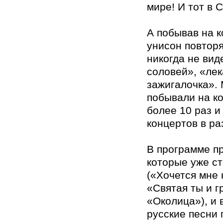
мире! И тот в 
А побывав на к
унисон повторя
никогда не вид
соловей», «ле
зажигалочка».
побывали на к
более 10 раз и
концертов в ра
В программе пр
которые уже с
(«Хочется мне 
«Святая ты и г
«Околица»), и
русские песни 