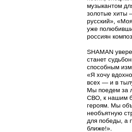
музыкантом дл
золотые хиты 
русский», «Моя
уже полюбивш
россиян компо
SHAMAN увере
станет судьбо
способным изм
«Я хочу вдохн
всех — и в тыл
Мы поедем за л
СВО, к нашим 
героям. Мы об
необъятную ст
для победы, а
ближе!».