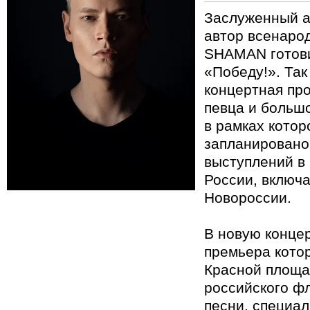
Заслуженный а
автор всенаро
SHAMAN готови
«Победу!». Так
концертная пр
певца и большо
в рамках котор
запланировано
выступлений в
России, включа
Новороссии.
В новую конце
премьера кото
Красной площа
российского фл
песни, специа