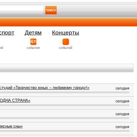
спорт
Детям
Концерты
2670
ий
события
событий
студий «Творчество юных – любимому городу!»
сегодня
 ОДНА СТРАНА»
сегодня
сегодня
писные сны»
сегодня