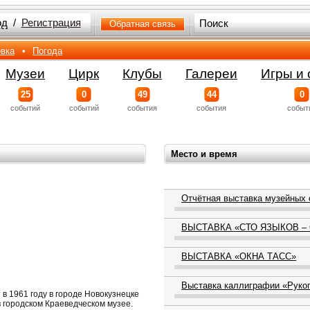
од
/
Регистрация
Обратная связь
вка
•
Погода
Музеи
Цирк
Клубы
Галереи
Игры и 
25
0
49
44
0
событий
событий
события
события
событ
Место и время
Отчётная выставка музейных 
ВЫСТАВКА «СТО ЯЗЫКОВ –
ВЫСТАВКА «ОКНА ТАСС»
Выставка каллиграфии «Руко
в 1961 году в городе Новокузнецке
в городском Краеведческом музее.