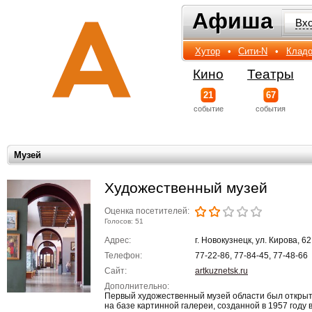
Афиша
Афиша
Вх
Хутор
•
Сити-N
•
Кладо
Кино
Театры
21
67
событиe
события
Музей
Художественный музей
Оценка посетителей:
Голосов: 51
Адрес:
г. Новокузнецк, ул. Кирова, 62
Телефон:
77-22-86, 77-84-45, 77-48-66
Сайт:
artkuznetsk.ru
Дополнительно:
Первый художественный музей области был открыт 
на базе картинной галереи, созданной в 1957 году 