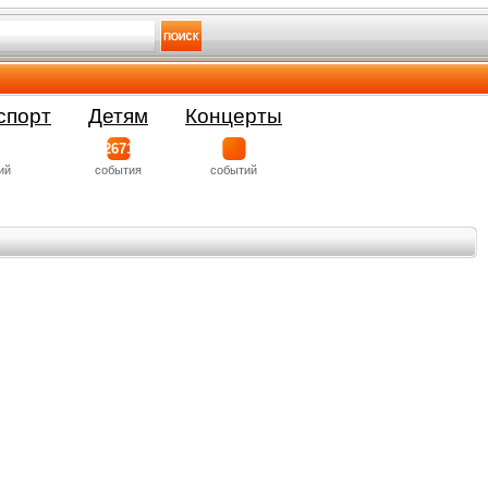
спорт
Детям
Концерты
2671
ий
события
событий