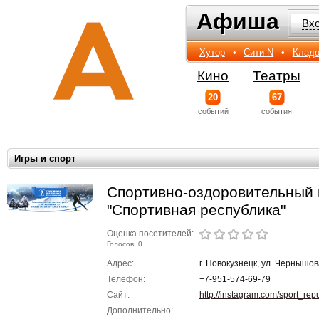
Афиша
Афиша
Вх
Хутор
•
Сити-N
•
Кладо
Кино
Театры
20
67
событий
события
Игры и спорт
Спортивно-оздоровительный 
"Спортивная республика"
Оценка посетителей:
Голосов: 0
Адрес:
г. Новокузнецк, ул. Чернышов
Телефон:
+7-951-574-69-79
Сайт:
http://instagram.com/sport_rep
Дополнительно: