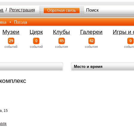
од
/
Регистрация
Обратная связь
вка
•
Погода
Музеи
Цирк
Клубы
Галереи
Игры и 
29
0
45
42
0
событий
событий
события
события
событ
Место и время
комплекс
а, 15
ublik