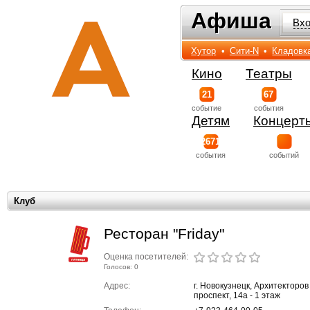
Афиша
Афиша
Вх
Хутор
•
Сити-N
•
Кладовк
Кино
Театры
21
67
событиe
события
Детям
Концерт
2671
события
событий
Клуб
Ресторан "Friday"
Оценка посетителей:
Голосов: 0
Адрес:
г. Новокузнецк, Архитекторов
проспект, 14а - 1 этаж