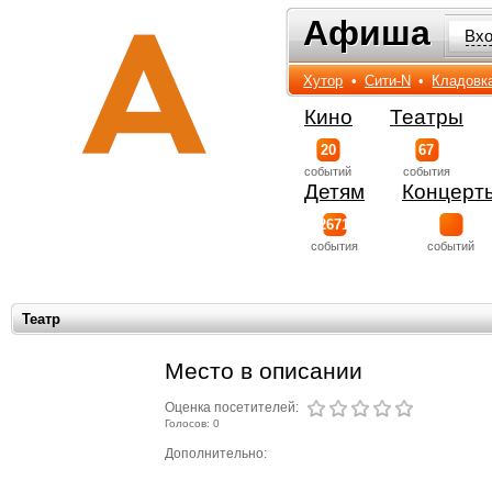
Афиша
Афиша
Вх
Хутор
•
Сити-N
•
Кладовк
Кино
Театры
20
67
событий
события
Детям
Концерт
2671
события
событий
Театр
Место в описании
Оценка посетителей:
Голосов: 0
Дополнительно: